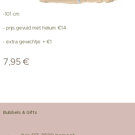
-101 cm
- prijs gevuld met helium: €14
- extra gewichtje: + €1
7,95
€
Bubbels & Gifts