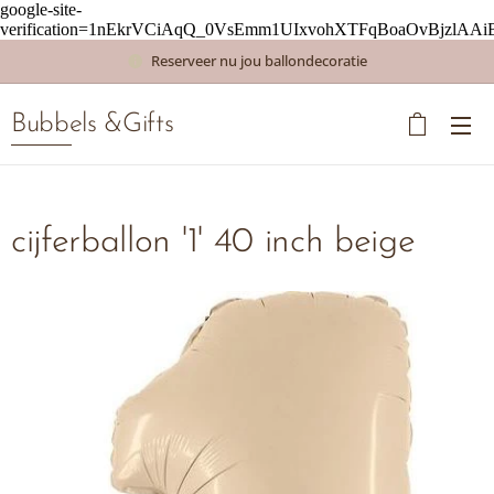
google-site-
verification=1nEkrVCiAqQ_0VsEmm1UIxvohXTFqBoaOvBjzlAAi
Reserveer nu jou ballondecoratie
Bubbels &Gifts
cijferballon '1' 40 inch beige