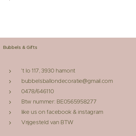
Bubbels & Gifts
't lo 117, 3930 hamont
bubbelsballondecoratie@gmail.com
0478/646110
Btw nummer: BE0565958277
like us on facebook & instagram
Vrijgesteld van BTW