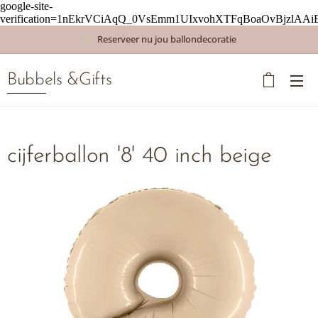
google-site-
verification=1nEkrVCiAqQ_0VsEmm1UIxvohXTFqBoaOvBjzlAAi
Reserveer nu jou ballondecoratie
Bubbels &Gifts
cijferballon '8' 40 inch beige