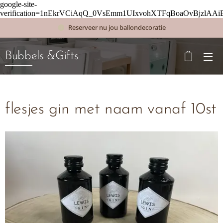
google-site-
verification=1nEkrVCiAqQ_0VsEmm1UIxvohXTFqBoaOvBjzlAAi
Reserveer nu jou ballondecoratie
Bubbels &Gifts
flesjes gin met naam vanaf 10st