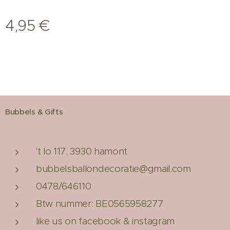
4,95
€
Bubbels & Gifts
't lo 117, 3930 hamont
bubbelsballondecoratie@gmail.com
0478/646110
Btw nummer: BE0565958277
like us on facebook & instagram