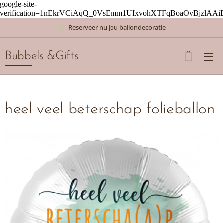
google-site-
verification=1nEkrVCiAqQ_0VsEmm1UIxvohXTFqBoaOvBjzlAAi
Reserveer nu jou ballondecoratie
Bubbels &Gifts
heel veel beterschap folieballon