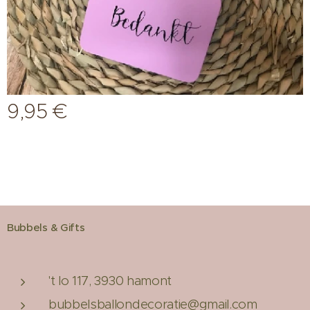
9,95
€
Bubbels & Gifts
't lo 117, 3930 hamont
bubbelsballondecoratie@gmail.com