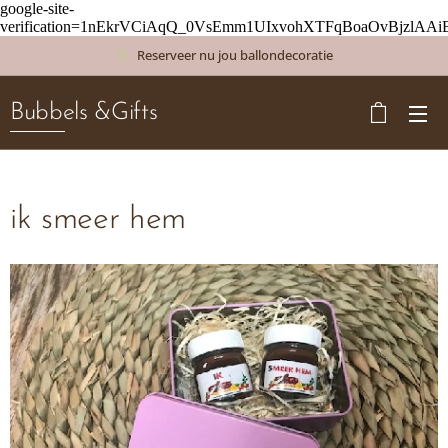
google-site-
verification=1nEkrVCiAqQ_0VsEmm1UIxvohXTFqBoaOvBjzlAAi
Reserveer nu jou ballondecoratie
Bubbels &Gifts
ik smeer hem