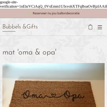
google-site-
verification=1nEkrVCiAqQ_0VsEmm1UIxvohXTFqBoaOvBjzlAAi
Reserveer nu jou ballondecoratie
Bubbels &Gifts
mat 'oma & opa'