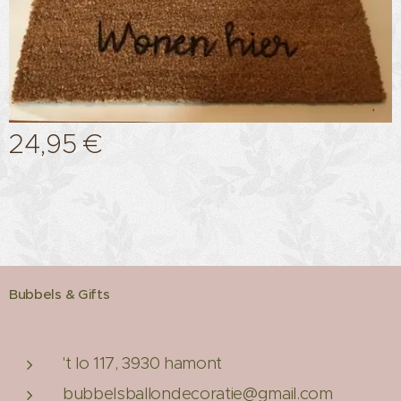
24,95
€
Bubbels & Gifts
't lo 117, 3930 hamont
bubbelsballondecoratie@gmail.com