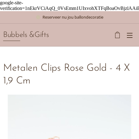
google-site-
verification=1nEkrVCiAqQ_0VsEmm1UIxvohXTFqBoaOvBjzlAAi
Reserveer nu jou ballondecoratie
Bubbels &Gifts
Metalen Clips Rose Gold - 4 X
1,9 Cm