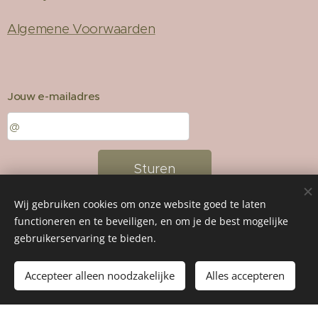
Algemene Voorwaarden
Jouw e-mailadres
Sturen
Wij gebruiken cookies om onze website goed te laten
functioneren en te beveiligen, en om je de best mogelijke
Mogelijk gemaakt door
Webnode
Cookies
gebruikerservaring te bieden.
Toevoegen aan de winkelwagen
Accepteer alleen noodzakelijke
Alles accepteren
google-site-