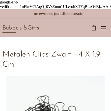
google-site-
verification=1nEkrVCiAqQ_0VsEmm1UIxvohXTFqBoaOvBjzlAAi
Reserveer nu jou ballondecoratie
Bubbels &Gifts
Metalen Clips Zwart - 4 X 1,9
Cm