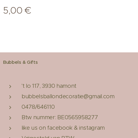
5,00
€
Bubbels & Gifts
't lo 117, 3930 hamont
bubbelsballondecoratie@gmail.com
0478/646110
Btw nummer: BE0565958277
like us on facebook & instagram