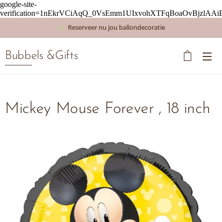
google-site-
verification=1nEkrVCiAqQ_0VsEmm1UIxvohXTFqBoaOvBjzlAAi
Reserveer nu jou ballondecoratie
Bubbels &Gifts
Mickey Mouse Forever , 18 inch