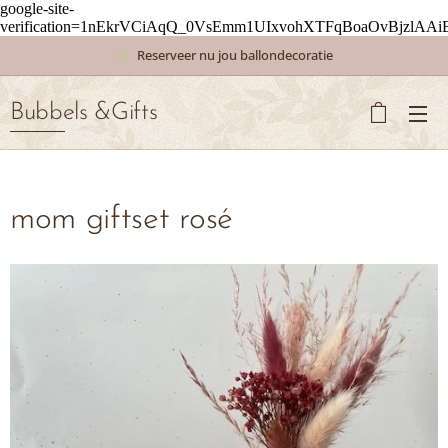
google-site-
verification=1nEkrVCiAqQ_0VsEmm1UIxvohXTFqBoaOvBjzlAAi
Reserveer nu jou ballondecoratie
Bubbels &Gifts
mom giftset rosé