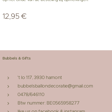
12,95
€
Bubbels & Gifts
't lo 117, 3930 hamont
bubbelsballondecoratie@gmail.com
0478/646110
Btw nummer: BE0565958277
like us on facebook & instagram