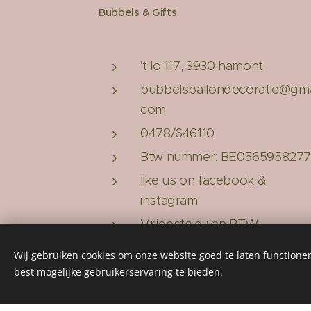
Bubbels & Gifts
't lo 117, 3930 hamont
bubbelsballondecoratie@gmai
com
0478/646110
Btw nummer: BE056595827
like us on facebook &
instagram
Vrijgesteld van BTW
Wij gebruiken cookies om onze website goed te laten functioner
best mogelijke gebruikerservaring te bieden.