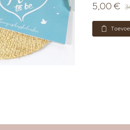
5,00
€
3
Toevoe