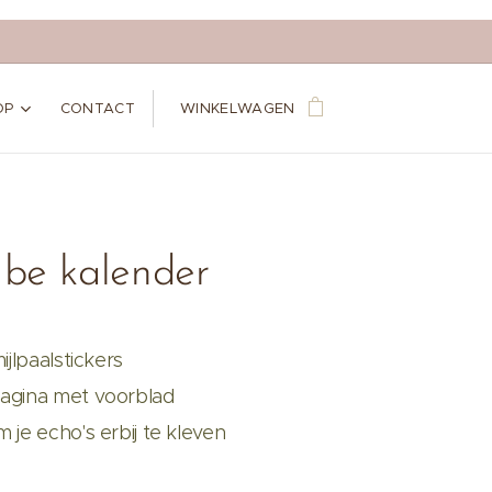
OP
CONTACT
WINKELWAGEN
be kalender
mijlpaalstickers
pagina met voorblad
m je echo's erbij te kleven