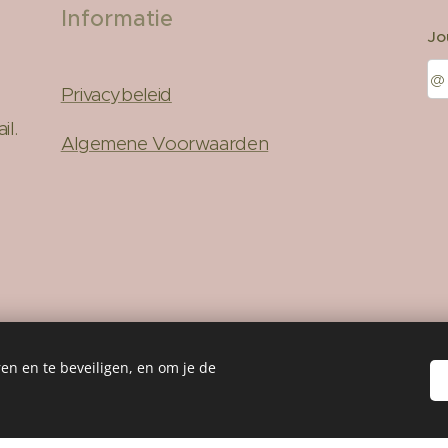
Informatie
Jo
Privacybeleid
l.
Algemene Voorwaarden
7
en en te beveiligen, en om je de
Mogelijk gemaakt door
Webnode
Cookies