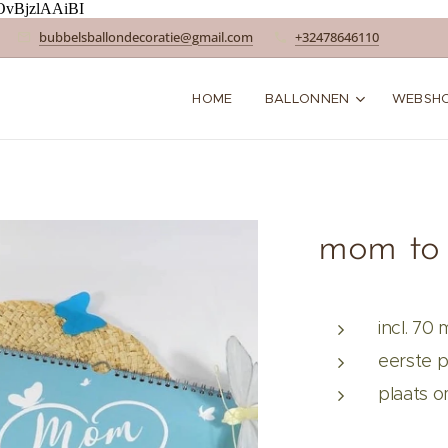
OvBjzlAAiBI
bubbelsballondecoratie@gmail.com
+32478646110
HOME
BALLONNEN
WEBSH
mom to 
incl. 70 
eerste 
plaats o