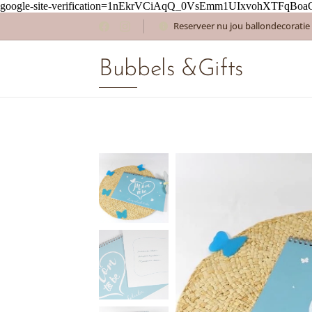
google-site-verification=1nEkrVCiAqQ_0VsEmm1UIxvohXTFqBoa
Reserveer nu jou ballondecoratie
Bubbels &Gifts