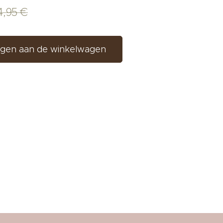
4,95
€
gen aan de winkelwagen