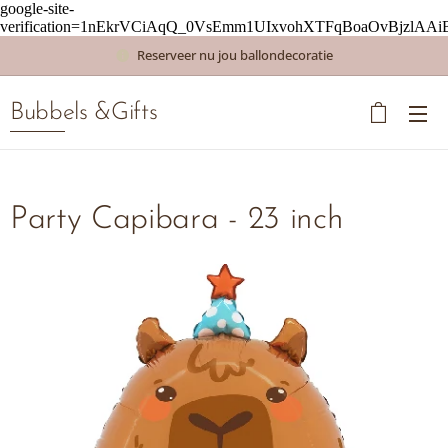
google-site-
verification=1nEkrVCiAqQ_0VsEmm1UIxvohXTFqBoaOvBjzlAAi
Reserveer nu jou ballondecoratie
Bubbels &Gifts
Party Capibara - 23 inch