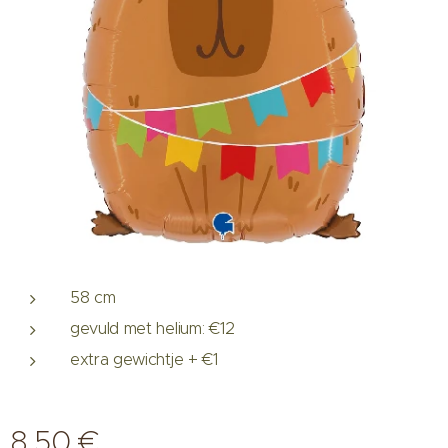
58 cm
gevuld met helium: €12
extra gewichtje + €1
8,50
€