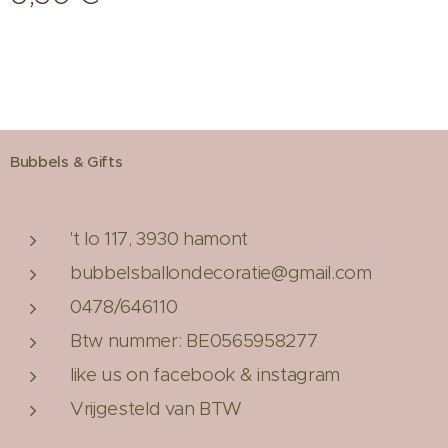
Bubbels & Gifts
't lo 117, 3930 hamont
bubbelsballondecoratie@gmail.com
0478/646110
Btw nummer: BE0565958277
like us on facebook & instagram
Vrijgesteld van BTW