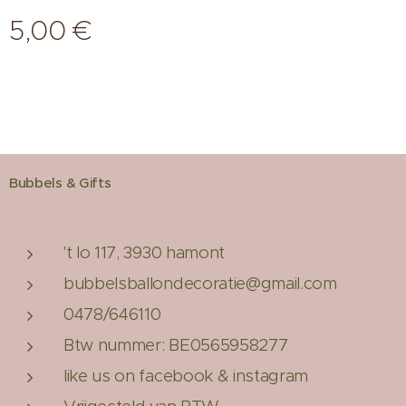
5,00
€
Bubbels & Gifts
't lo 117, 3930 hamont
bubbelsballondecoratie@gmail.com
0478/646110
Btw nummer: BE0565958277
like us on facebook & instagram