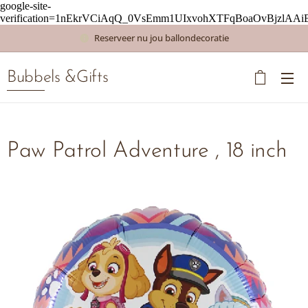
google-site-
verification=1nEkrVCiAqQ_0VsEmm1UIxvohXTFqBoaOvBjzlAAi
Reserveer nu jou ballondecoratie
Bubbels &Gifts
Paw Patrol Adventure , 18 inch