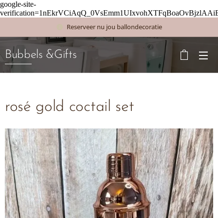
google-site-
verification=1nEkrVCiAqQ_0VsEmm1UIxvohXTFqBoaOvBjzlAAi
Reserveer nu jou ballondecoratie
Bubbels &Gifts
rosé gold coctail set