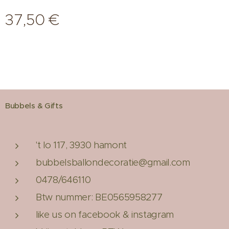
37,50
€
Bubbels & Gifts
't lo 117, 3930 hamont
bubbelsballondecoratie@gmail.com
0478/646110
Btw nummer: BE0565958277
like us on facebook & instagram