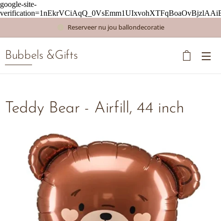
google-site-
verification=1nEkrVCiAqQ_0VsEmm1UIxvohXTFqBoaOvBjzlAAi
Reserveer nu jou ballondecoratie
Bubbels &Gifts
Teddy Bear - Airfill, 44 inch