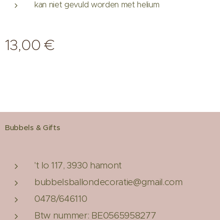
kan niet gevuld worden met helium
13,00
€
Bubbels & Gifts
't lo 117, 3930 hamont
bubbelsballondecoratie@gmail.com
0478/646110
Btw nummer: BE0565958277