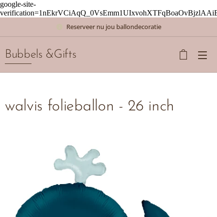
google-site-
verification=1nEkrVCiAqQ_0VsEmm1UIxvohXTFqBoaOvBjzlAAi
Reserveer nu jou ballondecoratie
Bubbels &Gifts
walvis folieballon - 26 inch