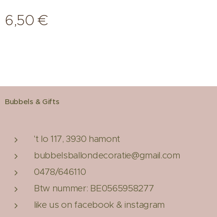
6,50
€
Bubbels & Gifts
't lo 117, 3930 hamont
bubbelsballondecoratie@gmail.com
0478/646110
Btw nummer: BE0565958277
like us on facebook & instagram